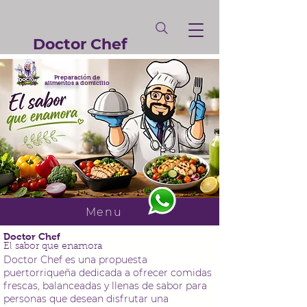
Doctor Chef
Preparación
de
alimentos a
domicilio
Menu
Doctor Chef
El sabor que enamora
Doctor Chef es una propuesta
puertorriqueña dedicada a ofrecer comidas
frescas, balanceadas y llenas de sabor para
personas que desean disfrutar una